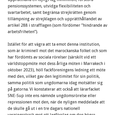
pensionssystemen, utvidga flexibiliteten och
svartarbetet, samt begränsa strejkrätten genom
tillämpning av strejklagen och upprätthållandet av
artikel 288 i strafflagen (som fördömer ”hindrande av
arbetsfriheten”).
Istället för att vägra att ta emot denna institution,
som är kriminell mot det marockanska folket och som
har fördömts av sociala rörelser (särskilt vid ett
världstoppmöte mot dess årliga möten i Marrakech i
oktober 2023), höll fackföreningens ledning ett möte
med den, vilket gav den legitimitet för sin politik,
samma politik som ungdomarna idag motsätter sig
på gatorna. Vi konstaterar att också att lärarfacket
SNE-Sup inte ens nämnde ungdomsrörelse eller
repressionen mot den, när de nyligen meddelade att
de skulle gå ut i en tre dagars nationell
varningsstrejk mot ett lagförslag om den högre