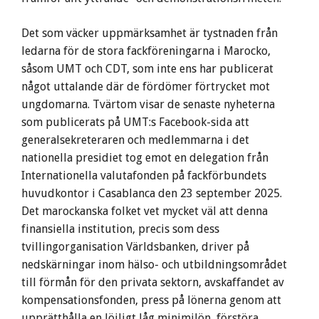
Det som väcker uppmärksamhet är tystnaden från
ledarna för de stora fackföreningarna i Marocko,
såsom UMT och CDT, som inte ens har publicerat
något uttalande där de fördömer förtrycket mot
ungdomarna. Tvärtom visar de senaste nyheterna
som publicerats på UMT:s Facebook-sida att
generalsekreteraren och medlemmarna i det
nationella presidiet tog emot en delegation från
Internationella valutafonden på fackförbundets
huvudkontor i Casablanca den 23 september 2025.
Det marockanska folket vet mycket väl att denna
finansiella institution, precis som dess
tvillingorganisation Världsbanken, driver på
nedskärningar inom hälso- och utbildningsområdet
till förmån för den privata sektorn, avskaffandet av
kompensationsfonden, press på lönerna genom att
upprätthålla en löjligt låg minimilön, förstöra