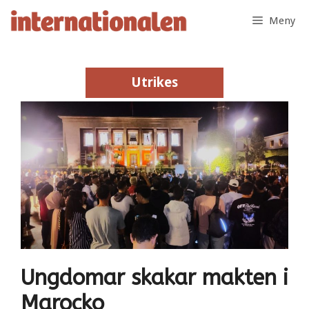
Hoppa
Meny
till
innehåll
Utrikes
Utrikes
Ungdomar skakar makten i
Marocko