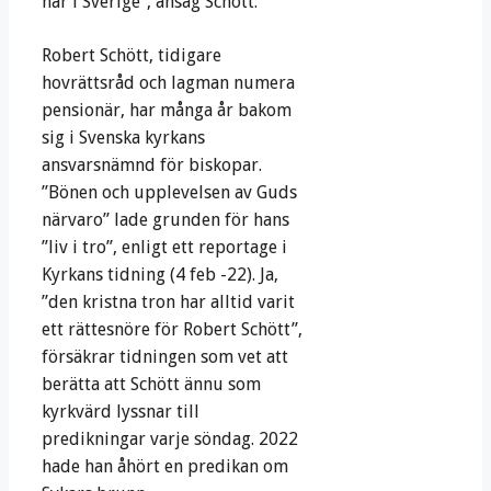
här i Sverige”, ansåg Schött.
Robert Schött, tidigare
hovrättsråd och lagman numera
pensionär, har många år bakom
sig i Svenska kyrkans
ansvarsnämnd för biskopar.
”Bönen och upplevelsen av Guds
närvaro” lade grunden för hans
”liv i tro”, enligt ett reportage i
Kyrkans tidning (4 feb -22). Ja,
”den kristna tron har alltid varit
ett rättesnöre för Robert Schött”,
försäkrar tidningen som vet att
berätta att Schött ännu som
kyrkvärd lyssnar till
predikningar varje söndag. 2022
hade han åhört en predikan om