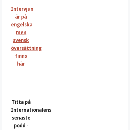
Intervjun
är på
engelska
men
svensk
översättning
finns
här
Titta på
Internationalens
senaste
podd -