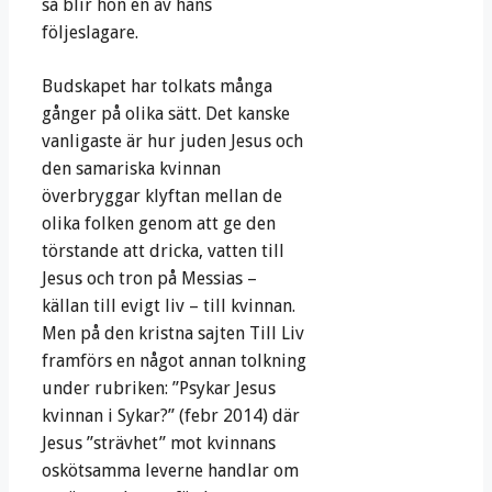
så blir hon en av hans
följeslagare.
Budskapet har tolkats många
gånger på olika sätt. Det kanske
vanligaste är hur juden Jesus och
den samariska kvinnan
överbryggar klyftan mellan de
olika folken genom att ge den
törstande att dricka, vatten till
Jesus och tron på Messias –
källan till evigt liv – till kvinnan.
Men på den kristna sajten Till Liv
framförs en något annan tolkning
under rubriken: ”Psykar Jesus
kvinnan i Sykar?” (febr 2014) där
Jesus ”strävhet” mot kvinnans
oskötsamma leverne handlar om