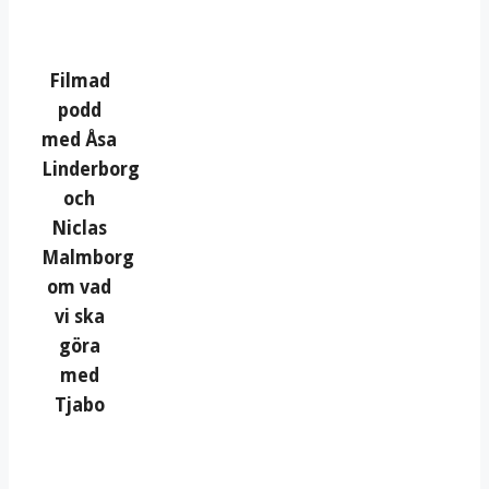
Filmad
podd
med Åsa
Linderborg
och
Niclas
Malmborg
om vad
vi ska
göra
med
Tjabo