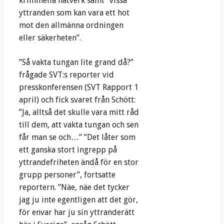
kriminella nätverk samt ”vissa
yttranden som kan vara ett hot
mot den allmänna ordningen
eller säkerheten”.
”Så vakta tungan lite grand då?”
frågade SVT:s reporter vid
presskonferensen (SVT Rapport 1
april) och fick svaret från Schött:
”Ja, alltså det skulle vara mitt råd
till dem, att vakta tungan och sen
får man se och…” ”Det låter som
ett ganska stort ingrepp på
yttrandefriheten ändå för en stor
grupp personer”, fortsatte
reportern. ”Näe, näe det tycker
jag ju inte egentligen att det gör,
för envar har ju sin yttranderätt