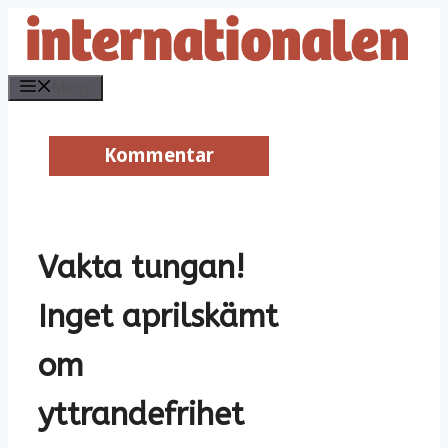
Hoppa
till
innehåll
Meny
Kommentar
Kommentar
Vakta tungan!
Inget aprilskämt
om
yttrandefrihet