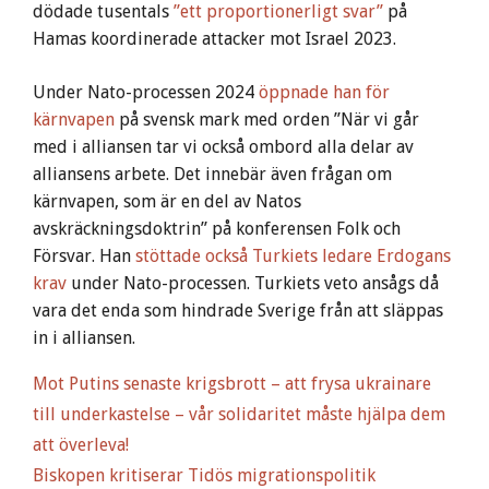
dödade tusentals
”ett proportionerligt svar”
på
Hamas koordinerade attacker mot Israel 2023.
Under Nato-processen 2024
öppnade han för
kärnvapen
på svensk mark med orden ”När vi går
med i alliansen tar vi också ombord alla delar av
alliansens arbete. Det innebär även frågan om
kärnvapen, som är en del av Natos
avskräckningsdoktrin” på konferensen Folk och
Försvar. Han
stöttade också Turkiets ledare Erdogans
krav
under Nato-processen. Turkiets veto ansågs då
vara det enda som hindrade Sverige från att släppas
in i alliansen.
Mot Putins senaste krigsbrott – att frysa ukrainare
till underkastelse – vår solidaritet måste hjälpa dem
att överleva!
Biskopen kritiserar Tidös migrationspolitik