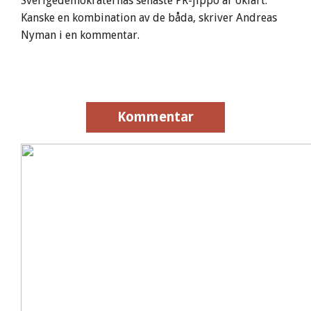
Sverigedemokraternas senaste PR-jippo är oklart.
Kanske en kombination av de båda, skriver Andreas
Nyman i en kommentar.
Kommentar
Kommentar