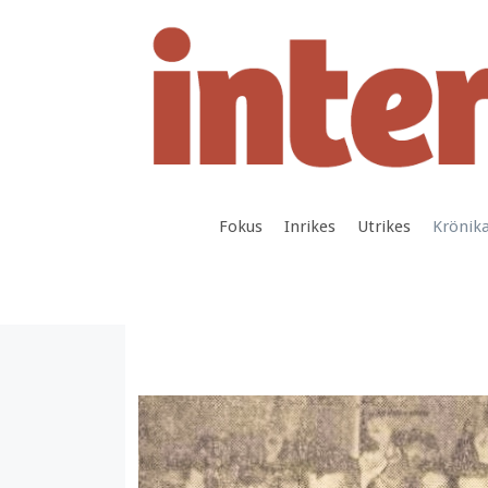
Hoppa
till
innehåll
Fokus
Inrikes
Utrikes
Krönik