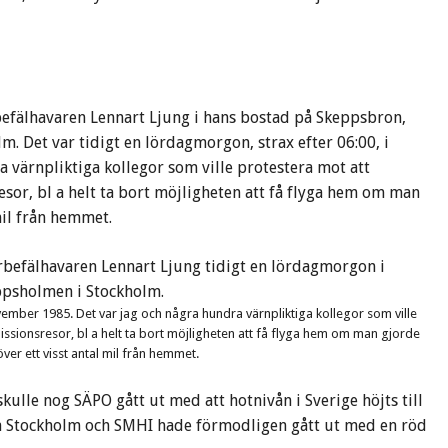
befälhavaren Lennart Ljung i hans bostad på Skeppsbron,
. Det var tidigt en lördagmorgon, strax efter 06:00, i
 värnpliktiga kollegor som ville protestera mot att
sor, bl a helt ta bort möjligheten att få flyga hem om man
mil från hemmet.
ovember 1985. Det var jag och några hundra värnpliktiga kollegor som ville
issionsresor, bl a helt ta bort möjligheten att få flyga hem om man gjorde
 över ett visst antal mil från hemmet.
skulle nog SÄPO gått ut med att hotnivån i Sverige höjts till
rala Stockholm och SMHI hade förmodligen gått ut med en röd