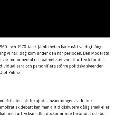
960- och 1970-talet. Jämlikheten hade nått väldigt långt
tning vi har idag kom under den här perioden. Den Moderata
g var monumental och palmehatet var ett uttryck för det.
individualisera och personifiera större politiska skeenden
 Olof Palme.
andefriheten, att förbjuda användningen av dockor i
demokratisk debatt kan man alltid diskutera dålig smak eller
hat, men uttrycksmedlet dockor är inte förbjudet och bör