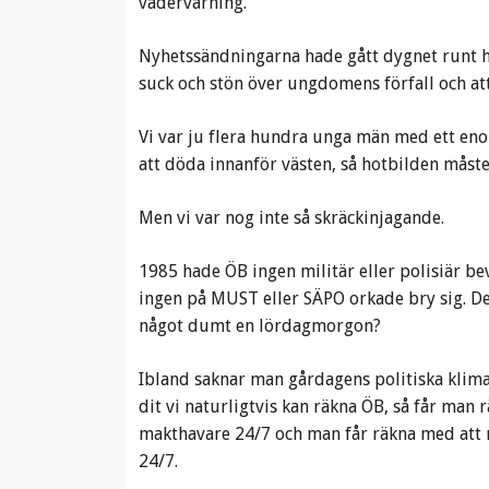
vädervarning.
Nyhetssändningarna hade gått dygnet runt h
suck och stön över ungdomens förfall och att 
Vi var ju flera hundra unga män med ett enor
att döda innanför västen, så hotbilden måst
Men vi var nog inte så skräckinjagande.
1985 hade ÖB ingen militär eller polisiär be
ingen på MUST eller SÄPO orkade bry sig. Det
något dumt en lördagmorgon?
Ibland saknar man gårdagens politiska klimat
dit vi naturligtvis kan räkna ÖB, så får man
makthavare 24/7 och man får räkna med att 
24/7.