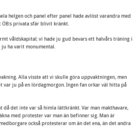
ela helgen och panel efter panel hade avlöst varandra med
ÖB:s privata sfär blivit kränkt.
mt våldskapital; vi hade ju gud bevars ett halvårs träning i
e ju ha varit monumental.
vakning. Alla visste att vi skulle göra uppvaktningen, men
 var ju på en lördagmorgon. Ingen fan orkar väl hitta på
 då det inte var så himla lättkränkt. Var man makthavare,
 räkna med protester var man än befinner sig. Man är
medborgare också protesterar om än det ena, än det andra