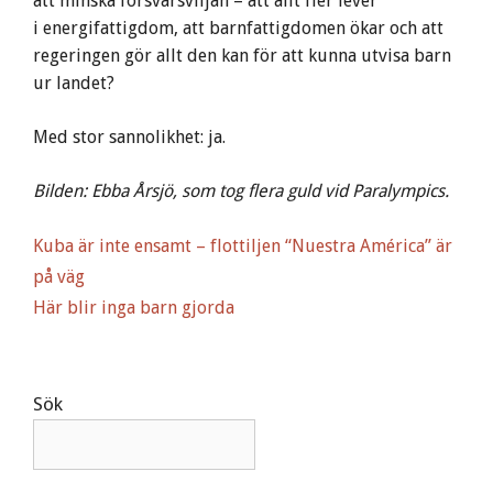
att minska försvarsviljan – att allt fler lever
i energifattigdom, att barnfattigdomen ökar och att
regeringen gör allt den kan för att kunna utvisa barn
ur landet?
Med stor sannolikhet: ja.
Bilden: Ebba Årsjö, som tog flera guld vid Paralympics.
Kuba är inte ensamt – flottiljen “Nuestra América” är
på väg
Här blir inga barn gjorda
Sök