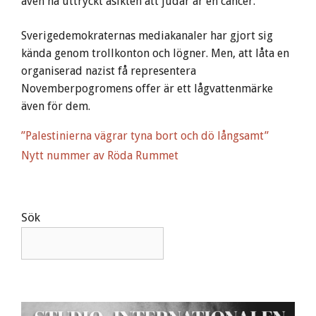
även ha uttryckt åsikten att judar är en cancer.
Sverigedemokraternas mediakanaler har gjort sig
kända genom trollkonton och lögner. Men, att låta en
organiserad nazist få representera
Novemberpogromens offer är ett lågvattenmärke
även för dem.
”Palestinierna vägrar tyna bort och dö långsamt”
Nytt nummer av Röda Rummet
Sök