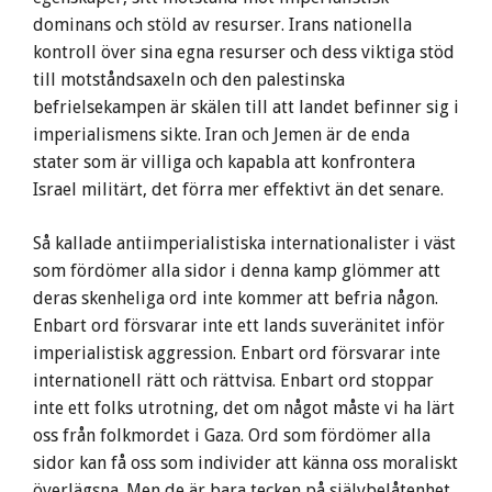
dominans och stöld av resurser. Irans nationella
kontroll över sina egna resurser och dess viktiga stöd
till motståndsaxeln och den palestinska
befrielsekampen är skälen till att landet befinner sig i
imperialismens sikte. Iran och Jemen är de enda
stater som är villiga och kapabla att konfrontera
Israel militärt, det förra mer effektivt än det senare.
Så kallade antiimperialistiska internationalister i väst
som fördömer alla sidor i denna kamp glömmer att
deras skenheliga ord inte kommer att befria någon.
Enbart ord försvarar inte ett lands suveränitet inför
imperialistisk aggression. Enbart ord försvarar inte
internationell rätt och rättvisa. Enbart ord stoppar
inte ett folks utrotning, det om något måste vi ha lärt
oss från folkmordet i Gaza. Ord som fördömer alla
sidor kan få oss som individer att känna oss moraliskt
överlägsna. Men de är bara tecken på självbelåtenhet