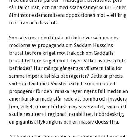
så i fallet Iran, och därmed skapa samtycke till – eller
åtminstone demoralisera oppositionen mot – ett krig
mot Iran och dess folk.
Som vi skrev i den första artikeln översvämmades
medierna av propaganda om Saddam Husseins
brutalitet före kriget mot Irak och om Gaddafis
brutalitet före kriget mot Libyen. Vilket av dessa folk
befriades? Hur många gånger ska vänstern falla för
samma imperialistiska bedrägerier? Detta är precis
vad som hänt med Vänsterpartiet, som nu öppet
propagerar för den iranska regeringens fall medan en
amerikansk armada står redo att bomba och invadera
Iran, vilket, utöver förlusten av suveränitet, sannolikt
skulle resultera i regional instabilitet, inbördeskrig,
en gigantisk flyktingkris och en massiv dödssiffra.
Att konfrontera imperialismen är inte alltid bekvämt,