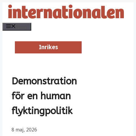
Hoppa
till
innehåll
Meny
Inrikes
Inrikes
Demonstration
för en human
flyktingpolitik
8 maj, 2026