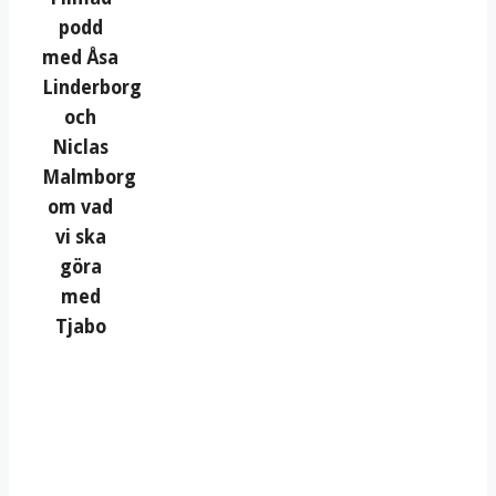
podd
med Åsa
Linderborg
och
Niclas
Malmborg
om vad
vi ska
göra
med
Tjabo