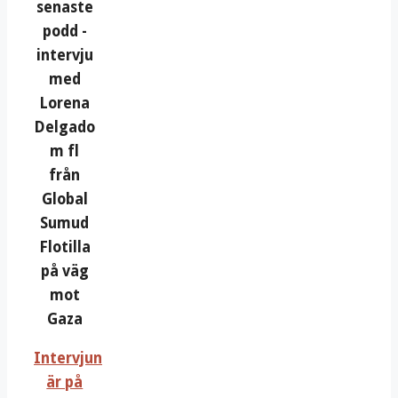
senaste
podd -
intervju
med
Lorena
Delgado
m fl
från
Global
Sumud
Flotilla
på väg
mot
Gaza
Intervjun
är på