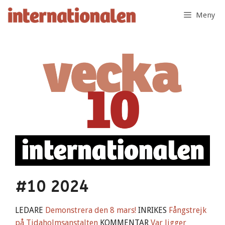
Hoppa
Meny
till
innehåll
#10 2024
LEDARE
Demonstrera den 8 mars!
INRIKES
Fångstrejk
på Tidaholmsanstalten
KOMMENTAR
Var ligger