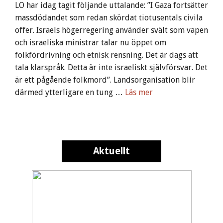
LO har idag tagit följande uttalande: ”I Gaza fortsätter
massdödandet som redan skördat tiotusentals civila
offer. Israels högerregering använder svält som vapen
och israeliska ministrar talar nu öppet om
folkfördrivning och etnisk rensning. Det är dags att
tala klarspråk. Detta är inte israeliskt självförsvar. Det
är ett pågående folkmord”. Landsorganisation blir
därmed ytterligare en tung …
Läs mer
Aktuellt
Aktuellt