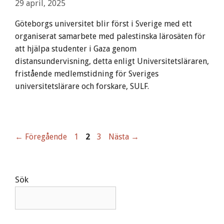
29 april, 2025
Göteborgs universitet blir först i Sverige med ett
organiserat samarbete med palestinska lärosäten för
att hjälpa studenter i Gaza genom
distansundervisning, detta enligt Universitetsläraren,
fristående medlemstidning för Sveriges
universitetslärare och forskare, SULF.
Sida
Sida
Sida
←
Föregående
1
2
3
Nästa
→
Sök