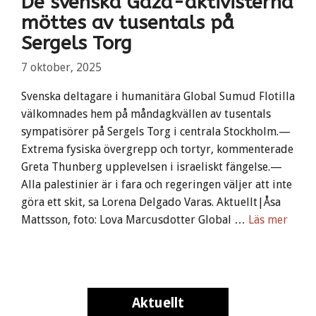
De svenska Gaza-aktivisterna
möttes av tusentals på
Sergels Torg
7 oktober, 2025
Svenska deltagare i humanitära Global Sumud Flotilla
välkomnades hem på måndagkvällen av tusentals
sympatisörer på Sergels Torg i centrala Stockholm.—
Extrema fysiska övergrepp och tortyr, kommenterade
Greta Thunberg upplevelsen i israeliskt fängelse.—
Alla palestinier är i fara och regeringen väljer att inte
göra ett skit, sa Lorena Delgado Varas. Aktuellt|Åsa
Mattsson, foto: Lova Marcusdotter Global …
Läs mer
Aktuellt
Aktuellt