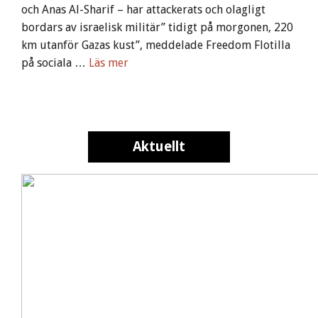
och Anas Al-Sharif – har attackerats och olagligt
bordars av israelisk militär” tidigt på morgonen, 220
km utanför Gazas kust”, meddelade Freedom Flotilla
på sociala …
Läs mer
Aktuellt
Aktuellt