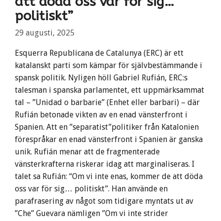
att döda oss var för sig…
politiskt”
29 augusti, 2025
Esquerra Republicana de Catalunya (ERC) är ett
katalanskt parti som kämpar för självbestämmande i
spansk politik. Nyligen höll Gabriel Rufián, ERC:s
talesman i spanska parlamentet, ett uppmärksammat
tal – ”Unidad o barbarie” (Enhet eller barbari) – där
Rufián betonade vikten av en enad vänsterfront i
Spanien. Att en ”separatist”politiker från Katalonien
förespråkar en enad vänsterfront i Spanien är ganska
unik. Rufián menar att de fragmenterade
vänsterkrafterna riskerar idag att marginaliseras. I
talet sa Rufián: “Om vi inte enas, kommer de att döda
oss var för sig… politiskt”. Han använde en
parafrasering av något som tidigare myntats ut av
”Che” Guevara nämligen ”Om vi ​​inte strider