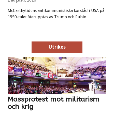
2 augusti, 2026
McCarthytidens antikommunistiska korståd i USA på
1950-talet återupptas av Trump och Rubio.
Utrikes
Utrikes
Massprotest mot militarism
och krig