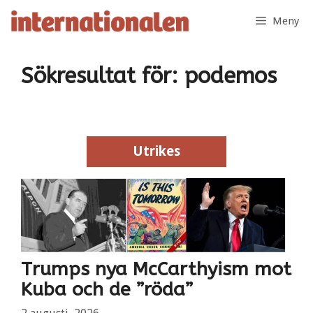
Hoppa
Meny
till
innehåll
Sökresultat för:
podemos
Utrikes
Utrikes
Trumps nya McCarthyism mot
Kuba och de ”röda”