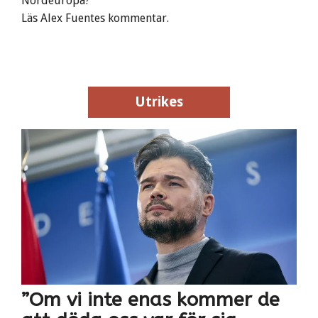
Nordeuropa?
Läs Alex Fuentes kommentar.
Utrikes
Utrikes
”Om vi inte enas kommer de