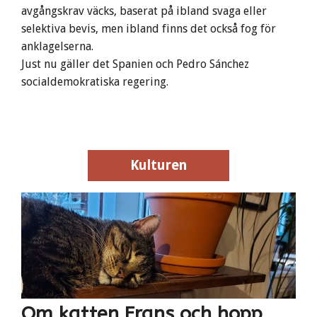
avgångskrav väcks, baserat på ibland svaga eller
selektiva bevis, men ibland finns det också fog för
anklagelserna.
Just nu gäller det Spanien och Pedro Sánchez
socialdemokratiska regering.
Kulturen
Kulturen
Om katten Frans och hopp