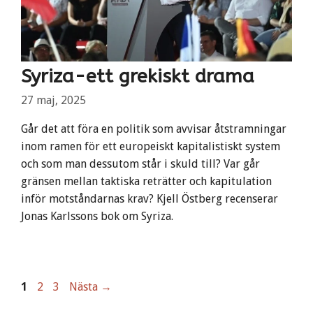
Syriza-ett grekiskt drama
27 maj, 2025
Går det att föra en politik som avvisar åtstramningar
inom ramen för ett europeiskt kapitalistiskt system
och som man dessutom står i skuld till? Var går
gränsen mellan taktiska reträtter och kapitulation
inför motståndarnas krav? Kjell Östberg recenserar
Jonas Karlssons bok om Syriza.
Sida
Sida
Sida
1
2
3
Nästa
→