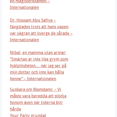
en magisterexamen –
Internationalen
Dr. Hossam Abu Safiya –
fängslades trots att hans vapen
var vägran att överge de sårade –
Internationalen
Nibal, en mamma utan armar:
”Smärtan är inte lika grym som
hjälplösheten… när jag ser på
min dotter och inte kan hålla
henne” – Internationalen
Sunkara om Mamdami: – Vi
måste vara beredda att stödja
honom även när tiderna blir
hårda
Your Party grundat