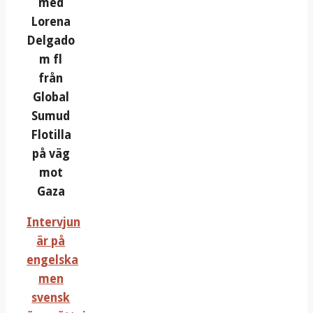
med
Lorena
Delgado
m fl
från
Global
Sumud
Flotilla
på väg
mot
Gaza
Intervjun
är på
engelska
men
svensk