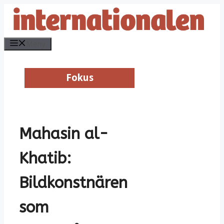
Hoppa
till
innehåll
Meny
Fokus
Fokus
Mahasin al-
Khatib:
Bildkonstnären
som