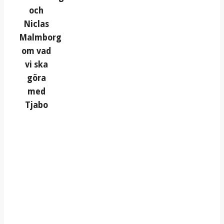
och
Niclas
Malmborg
om vad
vi ska
göra
med
Tjabo